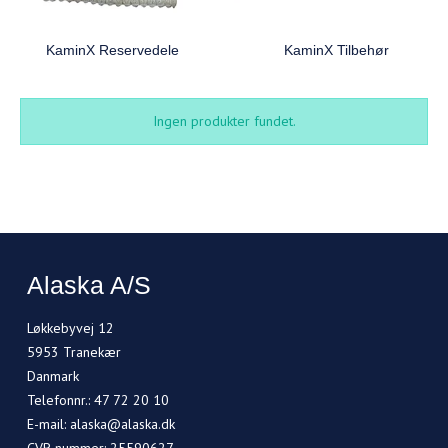
KaminX Reservedele
KaminX Tilbehør
Ingen produkter fundet.
Alaska A/S
Løkkebyvej 12
5953 Tranekær
Danmark
Telefonnr.
:
47 72 20 10
E-mail
:
alaska@alaska.dk